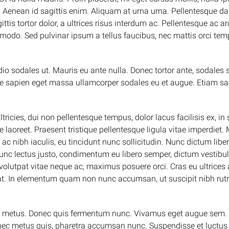
s. Aenean id sagittis enim. Aliquam at urna urna. Pellentesque da
tis tortor dolor, a ultrices risus interdum ac. Pellentesque ac a
odo. Sed pulvinar ipsum a tellus faucibus, nec mattis orci tempus.
io sodales ut. Mauris eu ante nulla. Donec tortor ante, sodales
tae sapien eget massa ullamcorper sodales eu et augue. Etiam sag
ultricies, dui non pellentesque tempus, dolor lacus facilisis ex,
te laoreet. Praesent tristique pellentesque ligula vitae imperdie
ac nibh iaculis, eu tincidunt nunc sollicitudin. Nunc dictum libe
. Nunc lectus justo, condimentum eu libero semper, dictum vestibu
, volutpat vitae neque ac, maximus posuere orci. Cras eu ultrices 
pat. In elementum quam non nunc accumsan, ut suscipit nibh ru
nare metus. Donec quis fermentum nunc. Vivamus eget augue sem. 
nec metus quis, pharetra accumsan nunc. Suspendisse et luctus