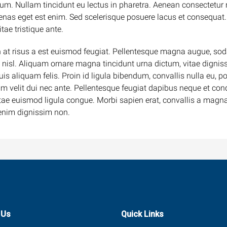
tum. Nullam tincidunt eu lectus in pharetra. Aenean consectetur 
nas eget est enim. Sed scelerisque posuere lacus et consequat. 
tae tristique ante.
n at risus a est euismod feugiat. Pellentesque magna augue, sod
ifend nisl. Aliquam ornare magna tincidunt urna dictum, vitae dig
quis aliquam felis. Proin id ligula bibendum, convallis nulla eu, 
etium velit dui nec ante. Pellentesque feugiat dapibus neque et 
itae euismod ligula congue. Morbi sapien erat, convallis a magna
 enim dignissim non.
 Us
Quick Links