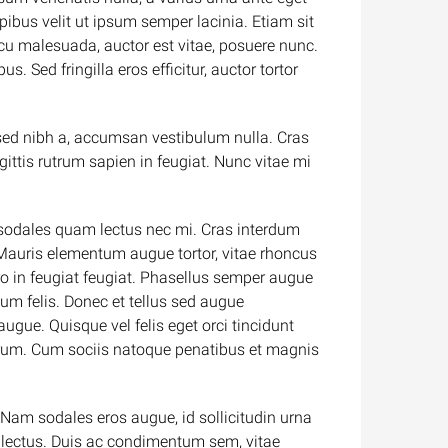
pibus velit ut ipsum semper lacinia. Etiam sit
rcu malesuada, auctor est vitae, posuere nunc.
 Sed fringilla eros efficitur, auctor tortor
 sed nibh a, accumsan vestibulum nulla. Cras
ittis rutrum sapien in feugiat. Nunc vitae mi
 in sodales quam lectus nec mi. Cras interdum
t. Mauris elementum augue tortor, vitae rhoncus
ro in feugiat feugiat. Phasellus semper augue
lum felis. Donec et tellus sed augue
augue. Quisque vel felis eget orci tincidunt
trum. Cum sociis natoque penatibus et magnis
Nam sodales eros augue, id sollicitudin urna
 lectus. Duis ac condimentum sem, vitae