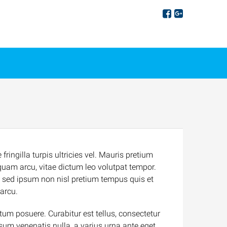
fringilla turpis ultricies vel. Mauris pretium
quam arcu, vitae dictum leo volutpat tempor.
 sed ipsum non nisl pretium tempus quis et
 arcu.
tum posuere. Curabitur est tellus, consectetur
ipsum venenatis nulla, a varius urna ante eget