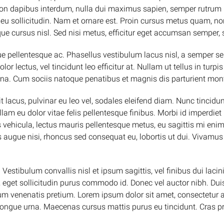
n dapibus interdum, nulla dui maximus sapien, semper rutrum mi
m eu sollicitudin. Nam et ornare est. Proin cursus metus quam, 
que cursus nisl. Sed nisi metus, efficitur eget accumsan semper, 
e pellentesque ac. Phasellus vestibulum lacus nisl, a semper se
lor lectus, vel tincidunt leo efficitur at. Nullam ut tellus in turpi
rna. Cum sociis natoque penatibus et magnis dis parturient mont
t lacus, pulvinar eu leo vel, sodales eleifend diam. Nunc tincidunt
Nullam eu dolor vitae felis pellentesque finibus. Morbi id imper
s vehicula, lectus mauris pellentesque metus, eu sagittis mi en
 augue nisi, rhoncus sed consequat eu, lobortis ut dui. Vivamus p
 Vestibulum convallis nisl et ipsum sagittis, vel finibus dui la
e, eget sollicitudin purus commodo id. Donec vel auctor nibh. Du
m venenatis pretium. Lorem ipsum dolor sit amet, consectetur adip
, congue urna. Maecenas cursus mattis purus eu tincidunt. Cras 