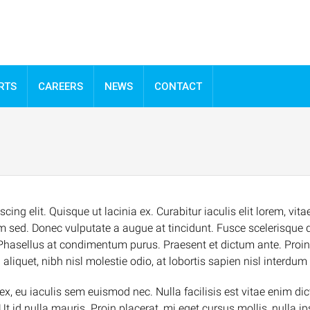
RTS
CAREERS
NEWS
CONTACT
ng elit. Quisque ut lacinia ex. Curabitur iaculis elit lorem, vitae 
 sed. Donec vulputate a augue at tincidunt. Fusce scelerisque 
hasellus at condimentum purus. Praesent et dictum ante. Proin
iquet, nibh nisl molestie odio, at lobortis sapien nisl interdum
x, eu iaculis sem euismod nec. Nulla facilisis est vitae enim dic
 Ut id nulla mauris. Proin placerat, mi eget cursus mollis, nulla 