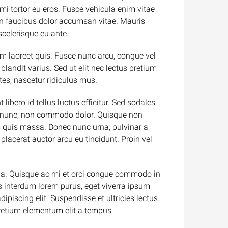
 tortor eu eros. Fusce vehicula enim vitae
non faucibus dolor accumsan vitae. Mauris
scelerisque eu ante.
m laoreet quis. Fusce nunc arcu, congue vel
s blandit varius. Sed ut elit nec lectus pretium
es, nascetur ridiculus mus.
 libero id tellus luctus efficitur. Sed sodales
diet nunc, non commodo dolor. Quisque non
im quis massa. Donec nunc urna, pulvinar a
lacerat auctor arcu eu tincidunt. Proin vel
cinia. Quisque ac mi et orci congue commodo in
is interdum lorem purus, eget viverra ipsum
iscing elit. Suspendisse et ultricies lectus.
pretium elementum elit a tempus.