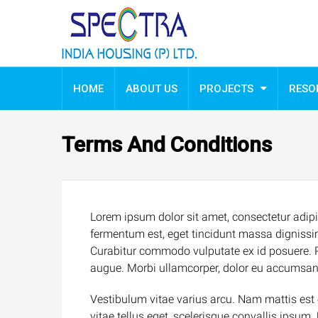
HOME
ABOUT US
PROJECTS
RESO
Terms And Conditions
Lorem ipsum dolor sit amet, consectetur adipisci
fermentum est, eget tincidunt massa dignissim
Curabitur commodo vulputate ex id posuere. P
augue. Morbi ullamcorper, dolor eu accumsan al
Vestibulum vitae varius arcu. Nam mattis est e
vitae tellus eget, scelerisque convallis ipsum.