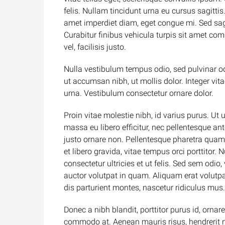
felis. Nullam tincidunt urna eu cursus sagitti
amet imperdiet diam, eget congue mi. Sed sagit
Curabitur finibus vehicula turpis sit amet comm
vel, facilisis justo.
Nulla vestibulum tempus odio, sed pulvinar od
ut accumsan nibh, ut mollis dolor. Integer vi
urna. Vestibulum consectetur ornare dolor.
Proin vitae molestie nibh, id varius purus. Ut 
massa eu libero efficitur, nec pellentesque an
justo ornare non. Pellentesque pharetra quam 
et libero gravida, vitae tempus orci porttitor
consectetur ultricies et ut felis. Sed sem odio
auctor volutpat in quam. Aliquam erat volut
dis parturient montes, nascetur ridiculus mus.
Donec a nibh blandit, porttitor purus id, or
commodo at. Aenean mauris risus, hendrerit 