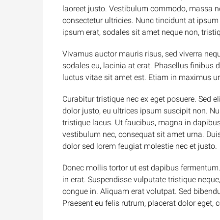
laoreet justo. Vestibulum commodo, massa no
consectetur ultricies. Nunc tincidunt at ipsu
ipsum erat, sodales sit amet neque non, tristi
Vivamus auctor mauris risus, sed viverra nequ
sodales eu, lacinia at erat. Phasellus finibus do
luctus vitae sit amet est. Etiam in maximus u
Curabitur tristique nec ex eget posuere. Sed eli
dolor justo, eu ultrices ipsum suscipit non. 
tristique lacus. Ut faucibus, magna in dapibu
vestibulum nec, consequat sit amet urna. Duis
dolor sed lorem feugiat molestie nec et justo.
Donec mollis tortor ut est dapibus fermentum.
in erat. Suspendisse vulputate tristique nequ
congue in. Aliquam erat volutpat. Sed bibendu
Praesent eu felis rutrum, placerat dolor eget